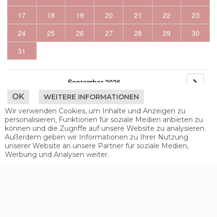
17
18
19
20
21
22
23
24
25
26
27
28
29
30
31
September 2026
OK
WEITERE INFORMATIONEN
Mo
Di
Mi
Do
Fr
Sa
So
Wir verwenden Cookies, um Inhalte und Anzeigen zu
personalisieren, Funktionen für soziale Medien anbieten zu
1
2
3
4
5
6
können und die Zugriffe auf unsere Website zu analysieren.
Außerdem geben wir Informationen zu Ihrer Nutzung
7
8
9
10
11
12
13
unserer Website an unsere Partner für soziale Medien,
Werbung und Analysen weiter.
14
15
16
17
18
19
20
21
22
23
24
25
26
27
28
29
30