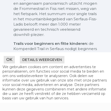
en aangenaam panoramisch uitzicht mogen
de Frommestrail in Fiss niet missen, weg van
het fietspark. Het summum voor single trails
in het mountainbikegebied van Serfaus-Fiss-
Ladis belooft meer dan 1.000 meter
gevarieerd en technisch veeleisend
downhill-plezier.
Trails voor beginners en fitte kinderen:
de
Komperdell Trail in Serfaus nodigt beginners
uit om te oefenen en te leren biken, maar
sprankelt ook veel rijplezier voor ervaren
OK
DETAILS WEERGEVEN
bestuurders dankzij de overspringbare
We gebruiken cookies om content en advertenties te
watertjes.
personaliseren, om functies voor social media te bieden en
om ons websiteverkeer te analyseren. Ook delen we
Excursie voor het hele gezin:
met een
informatie over uw gebruik van onze site met onze partners
mountainbike van de Schöngampalm naar
voor social media, adverteren en analyse. Deze partners
Fiss. Fietsen kunnen direct bij de
kunnen deze gegevens combineren met andere informatie
die u aan ze heeft verstrekt of die ze hebben verzameld op
Schöngampalm worden gehuurd na een
basis van uw gebruik van hun services.
goede maaltyd. Met de mountainbike gaat
het terug over het 13 km lange bospad met
prachtige uitzichten, meestal bergafwaarts