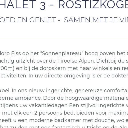
HALET 3 - ROSTIZKOG
GOED EN GENIET - SAMEN MET JE V
orp Fiss op het “Sonnenplateau” hoog boven het O
htig uitzicht over de Tiroolse Alpen. Dichtbij de
m) en bij de dorpskern met haar winkels en re
activiteiten. In uw directe omgeving is er de dok
bel. In ons nieuw ingerichte, genereuze comfort
derne ambiance. Door de hoogwaardige materialen
 tijdens uw vakantiedagen Een stijlvol ingerich
 met elk een 2 persoons bed, bieden voor maxi
st heeft u een moderne badkamer met douche, wc 
 het zuiden met een fantastisch uitzicht op de A