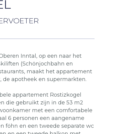
EL
IERVOETER
beren Inntal, op een naar het
 skiliften (Schönjochbahn en
staurants, maakt het appartement
ter, de apotheek en supermarkten.
abele appartement Rostizkogel
 die gebruikt zijn in de 53 m2
te woonkamer met een comfortabele
maal 6 personen een aangename
en föhn en een tweede separate wc
lpen en een tweede balkon met