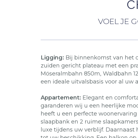
C
VOEL JE 
Ligging:
Bij binnenkomst van het d
zuiden gericht plateau met een prac
Möseralmbahn 850m, Waldbahn 1200
een ideale uitvalsbasis voor al uw 
Appartement:
Elegant en comforta
garanderen wij u een heerlijke mo
heeft u een perfecte woonervaring
slaapbank en 2 ruime slaapkamers
luxe tijdens uw verblijf. Daarnaa
tot uw beschikking. Een balkon op